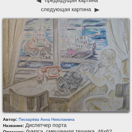
предыдущая картина
следующая картина
Автор:
Пискарёва Анна Николаевна
Диспетчер порта
Название:
бумага
,
смешанная техника
, 46x62.
Описание: