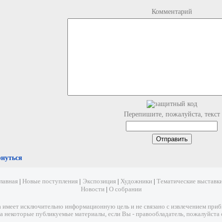
Комментарий
Перепишите, пожалуйста, текст
рнуться
лавная
|
Новые поступления
|
Экспозиция
|
Художники
|
Тематические выставк
Новости
|
О собрании
имеет исключительно информационную цель и не связано с извлечением прибыл
а некоторые публикуемые материалы, если Вы - правообладатель, пожалуйста 