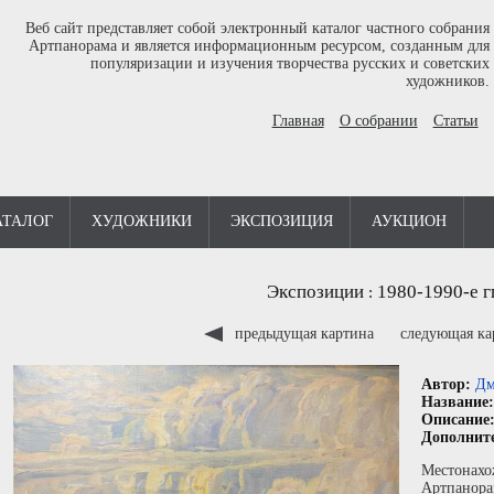
Веб сайт представляет собой электронный каталог частного собрания
Артпанорама и является информационным ресурсом, созданным для
популяризации и изучения творчества русских и советских
художников.
Главная
О собрании
Статьи
АТАЛОГ
ХУДОЖНИКИ
ЭКСПОЗИЦИЯ
АУКЦИОН
Экспозиции
1980-1990-е г
:
предыдущая картина
следующая к
Автор:
Дм
Название
Описание
Дополнит
Местонахо
Артпанора