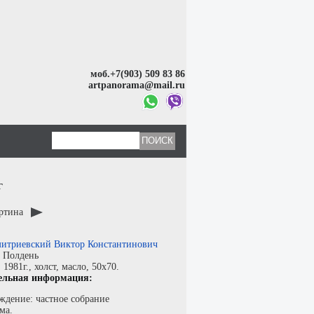
моб.+7(903) 509 83 86
artpanorama@mail.ru
г
артина
итриевский Виктор Константинович
:
Полдень
:
1981г.,
холст
,
масло
, 50x70.
ельная информация:
ждение: частное собрание
ма.