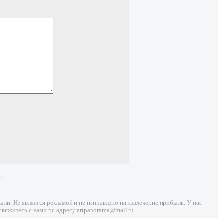
и
|
и. Не является рекламой и не направлено на извлечение прибыли. У нас
свяжитесь с нами по адресу
artpanorama@mail.ru