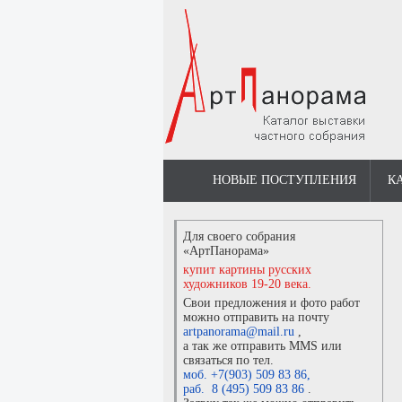
НОВЫЕ ПОСТУПЛЕНИЯ
К
Для своего собрания
«АртПанорама»
купит картины русских
художников 19-20 века.
Свои предложения и фото работ
можно отправить на почту
artpanorama@mail.ru
,
а так же отправить MMS или
связаться по тел.
моб. +7(903) 509 83 86
,
раб. 8 (495) 509 83 86
.