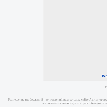
Ве
Г
Размещение изображений произведений искусства на сайте Артпанорама 
нет возможности определить правообладателя н