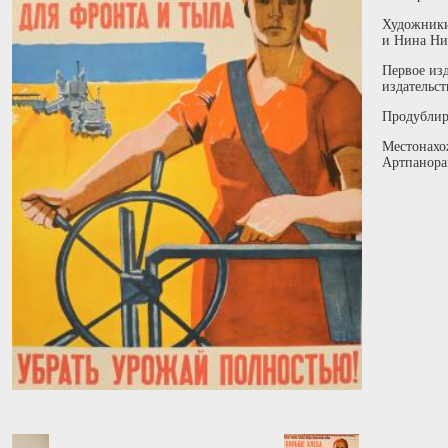
Художники
и Нина Ни
Первое из
издательст
Продублир
Местонахо
Артпанора