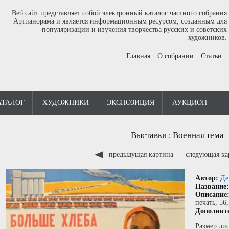
Веб сайт представляет собой электронный каталог частного собрания
Артпанорама и является информационным ресурсом, созданным для
популяризации и изучения творчества русских и советских
художников.
Главная
О собрании
Статьи
АТАЛОГ
ХУДОЖНИКИ
ЭКСПОЗИЦИЯ
АУКЦИОН
Выставки
Военная тема
:
предыдущая картина
следующая к
Автор:
Де
Название
Описание
печать
, 56
Дополнит
Размер лис