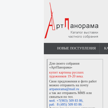
НОВЫЕ ПОСТУПЛЕНИЯ
К
Для своего собрания
«АртПанорама»
купит картины русских
художников 19-20 века.
Свои предложения и фото работ
можно отправить на почту
artpanorama@mail.ru
,
а так же отправить MMS или
связаться по тел.
моб. +7(903) 509 83 86
,
раб. 8 (495) 509 83 86
.