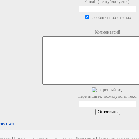
E-mail (не публикуется):
Сообщить об ответах
Комментарий
Перепишите, пожалуйста, текст
рнуться
лавная
|
Новые поступления
|
Экспозиция
|
Художники
|
Тематические выставк