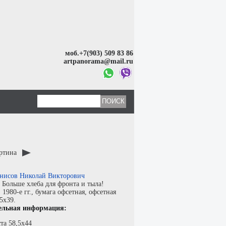
моб.+7(903) 509 83 86
artpanorama@mail.ru
артина
нисов Николай Викторович
:
Больше хлеба для фронта и тыла!
:
1980-е гг.,
бумага офсетная
,
офсетная
,5x39.
ельная информация:
та 58,5х44