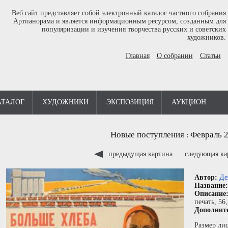
Веб сайт представляет собой электронный каталог частного собрания
Артпанорама и является информационным ресурсом, созданным для
популяризации и изучения творчества русских и советских
художников.
Главная
О собрании
Статьи
АТАЛОГ
ХУДОЖНИКИ
ЭКСПОЗИЦИЯ
АУКЦИОН
Новые поступления
Февраль 
:
предыдущая картина
следующая к
Автор:
Де
Название
Описание
печать
, 56
Дополнит
Размер лис