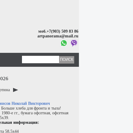
моб.+7(903) 509 83 86
artpanorama@mail.ru
2026
артина
нисов Николай Викторович
:
Больше хлеба для фронта и тыла!
:
1980-е гг.,
бумага офсетная
,
офсетная
,5x39.
ельная информация:
та 58,5х44