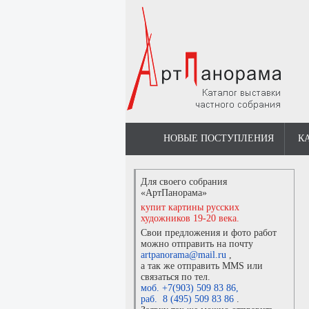
НОВЫЕ ПОСТУПЛЕНИЯ
К
Для своего собрания
«АртПанорама»
купит картины русских
художников 19-20 века.
Свои предложения и фото работ
можно отправить на почту
artpanorama@mail.ru
,
а так же отправить MMS или
связаться по тел.
моб. +7(903) 509 83 86
,
раб. 8 (495) 509 83 86
.