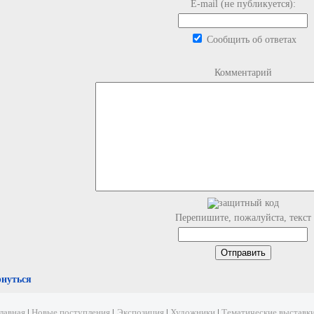
E-mail (не публикуется):
Сообщить об ответах
Комментарий
Перепишите, пожалуйста, текст
рнуться
лавная
|
Новые поступления
|
Экспозиция
|
Художники
|
Тематические выставк