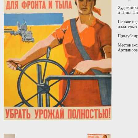
Художники
и Нина Ни
Первое из
издательст
Продублир
Местонахо
Артпанора