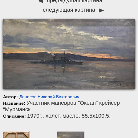
предыдущая картина
следующая картина
Автор:
Денисов Николай Викторович
Участник маневров "Океан" крейсер
Название:
"Мурманск
1970г.,
холст
,
масло
, 55,5x100,5.
Описание: