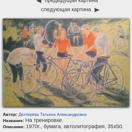
предыдущая картина
следующая картина
Автор:
Дехтерёва Татьяна Александровна
На тренировке.
Название:
1970г.,
бумага
,
автолитография
, 35x50.
Описание: