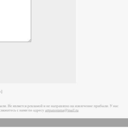
и
|
и. Не является рекламой и не направлено на извлечение прибыли. У нас
свяжитесь с нами по адресу
artpanorama@mail.ru