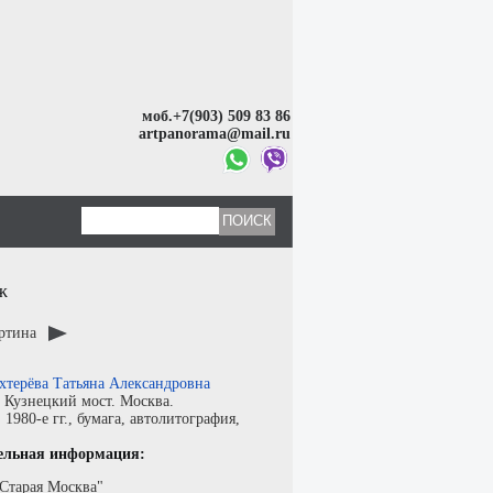
моб.+7(903) 509 83 86
artpanorama@mail.ru
ж
артина
хтерёва Татьяна Александровна
:
Кузнецкий мост. Москва.
:
1980-е гг.,
бумага
,
автолитография
,
ельная информация:
"Старая Москва"