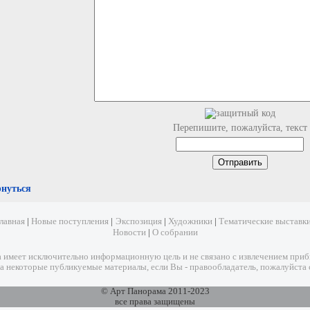
Перепишите, пожалуйста, текст
рнуться
лавная
|
Новые поступления
|
Экспозиция
|
Художники
|
Тематические выставк
Новости
|
О собрании
имеет исключительно информационную цель и не связано с извлечением прибыл
а некоторые публикуемые материалы, если Вы - правообладатель, пожалуйста 
© Арт Панорама 2011-2023
все права защищены