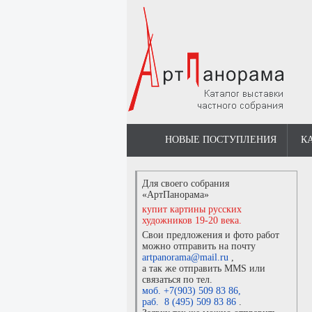
НОВЫЕ ПОСТУПЛЕНИЯ
К
Для своего собрания
«АртПанорама»
купит картины русских
художников 19-20 века.
Свои предложения и фото работ
можно отправить на почту
artpanorama@mail.ru
,
а так же отправить MMS или
связаться по тел.
моб. +7(903) 509 83 86
,
раб. 8 (495) 509 83 86
.