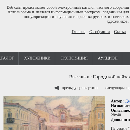
Веб сайт представляет собой электронный каталог частного собрания
Артпанорама и является информационным ресурсом, созданным для
популяризации и изучения творчества русских и советских
художников.
Главная
О собрании
Статьи
АТАЛОГ
ХУДОЖНИКИ
ЭКСПОЗИЦИЯ
АУКЦИОН
Выставки
Городской пейза
:
предыдущая картина
следующая к
Автор:
Де
Название
Описание
28x40.
Дополнит
Из серии 