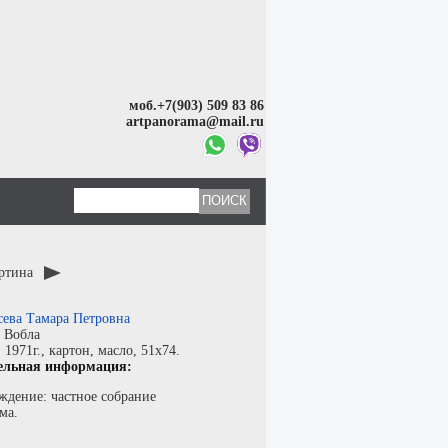
моб.+7(903) 509 83 86
artpanorama@mail.ru
артина
сева Тамара Петровна
:
Вобла
:
1971г.,
картон
,
масло
, 51x74.
ельная информация:
ждение: частное собрание
ма.