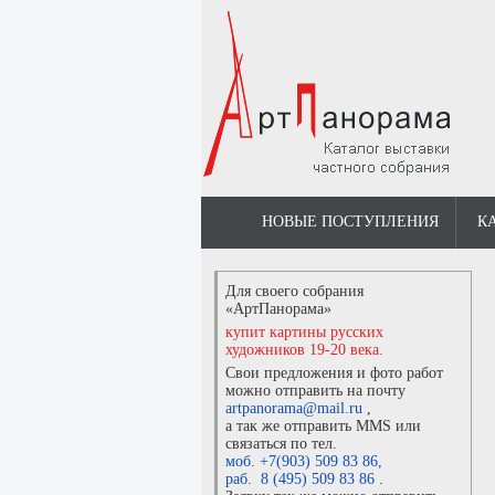
НОВЫЕ ПОСТУПЛЕНИЯ
К
Для своего собрания
«АртПанорама»
купит картины русских
художников 19-20 века.
Свои предложения и фото работ
можно отправить на почту
artpanorama@mail.ru
,
а так же отправить MMS или
связаться по тел.
моб. +7(903) 509 83 86
,
раб. 8 (495) 509 83 86
.