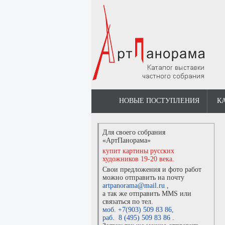
НОВЫЕ ПОСТУПЛЕНИЯ
К
Для своего собрания
«АртПанорама»
купит картины русских
художников 19-20 века.
Свои предложения и фото работ
можно отправить на почту
artpanorama@mail.ru
,
а так же отправить MMS или
связаться по тел.
моб. +7(903) 509 83 86
,
раб. 8 (495) 509 83 86
.