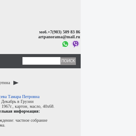
моб.+7(903) 509 83 86
artpanorama@mail.ru
артина
сева Тамара Петровна
:
Декабрь в Грузии
:
1967г.,
картон
,
масло
, 40x68.
ельная информация:
ждение: частное собрание
ма.