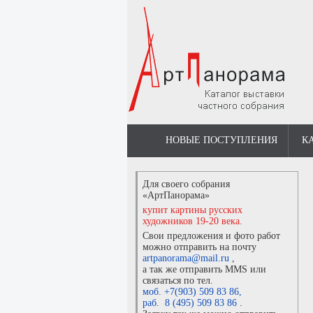
НОВЫЕ ПОСТУПЛЕНИЯ
К
Для своего собрания
«АртПанорама»
купит картины русских
художников 19-20 века.
Свои предложения и фото работ
можно отправить на почту
artpanorama@mail.ru
,
а так же отправить MMS или
связаться по тел.
моб. +7(903) 509 83 86
,
раб. 8 (495) 509 83 86
.