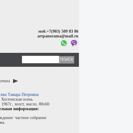
моб.+7(903) 509 83 86
artpanorama@mail.ru
артина
сева Тамара Петровна
:
Хостинская осень
:
1967г.,
холст
,
масло
, 80x60.
ельная информация:
ждение: частное собрание
ма.