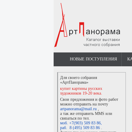
НОВЫЕ ПОСТУПЛЕНИЯ
К
Для своего собрания
«АртПанорама»
купит картины русских
художников 19-20 века.
Свои предложения и фото работ
можно отправить на почту
artpanorama@mail.ru
,
а так же отправить MMS или
связаться по тел.
моб. +7(903) 509 83 86
,
раб. 8 (495) 509 83 86
.