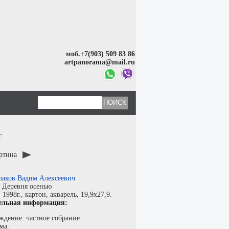
моб.+7(903) 509 83 86
artpanorama@mail.ru
г
артина
лаков Вадим Алексеевич
:
Деревня осенью
:
1998г.,
картон
,
акварель
, 19,9x27,9.
ельная информация:
ждение: частное собрание
ма.