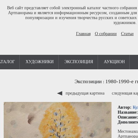
Веб сайт представляет собой электронный каталог частного собрания
Артпанорама и является информационным ресурсом, созданным для
популяризации и изучения творчества русских и советских
художников.
Главная
О собрании
Статьи
АТАЛОГ
ХУДОЖНИКИ
ЭКСПОЗИЦИЯ
АУКЦИОН
Экспозиции
1980-1990-е г
:
предыдущая картина
следующая к
Автор:
Ку
Название
Описание
Дополнит
Местонахо
Артпанора