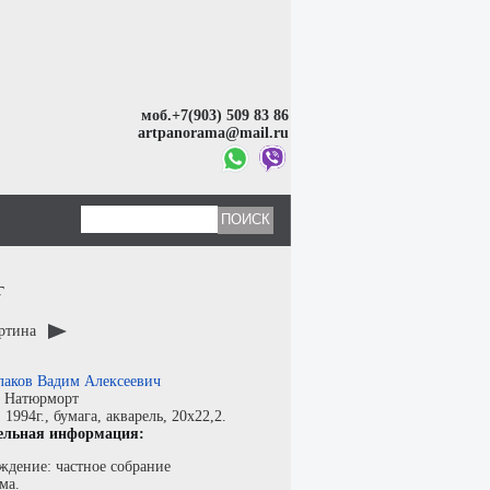
моб.+7(903) 509 83 86
artpanorama@mail.ru
г
артина
лаков Вадим Алексеевич
:
Натюрморт
:
1994г.,
бумага
,
акварель
, 20x22,2.
ельная информация:
ждение: частное собрание
ма.