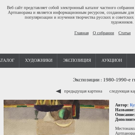
Веб сайт представляет собой электронный каталог частного собрания
Артпанорама и является информационным ресурсом, созданным для
популяризации и изучения творчества русских и советских
художников.
Главная
О собрании
Статьи
АТАЛОГ
ХУДОЖНИКИ
ЭКСПОЗИЦИЯ
АУКЦИОН
Экспозиции
1980-1990-е г
:
предыдущая картина
следующая к
Автор:
Ку
Название
Описание
Дополнит
Местонахо
Артпанора