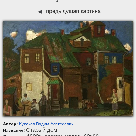
предыдущая картина
Автор:
Кулаков Вадим Алексеевич
Старый дом
Название: