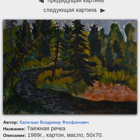
предыдущая картина
следующая картина
Автор:
Капелько Владимир Феофанович
Таежная речка
Название:
1989г.,
картон
,
масло
, 50x70.
Описание: