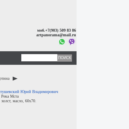
моб.+7(903) 509 83 86
artpanorama@mail.ru
артина
тушевский Юрий Владимирович
:
Река Мста
:
холст
,
масло
, 60x70.