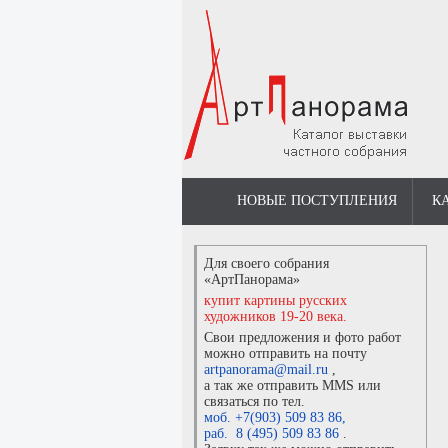
НОВЫЕ ПОСТУПЛЕНИЯ
К
Для своего собрания
«АртПанорама»
купит картины русских
художников 19-20 века.
Свои предложения и фото работ
можно отправить на почту
artpanorama@mail.ru
,
а так же отправить MMS или
связаться по тел.
моб. +7(903) 509 83 86
,
раб. 8 (495) 509 83 86
.