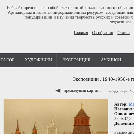
Веб сайт представляет собой электронный каталог частного собрания
Артпанорама и является информационным ресурсом, созданным для
популяризации и изучения творчества русских и советских
художников.
Главная
О собрании
Статьи
АТАЛОГ
ХУДОЖНИКИ
ЭКСПОЗИЦИЯ
АУКЦИОН
Экспозиции
1940-1950-е г
:
предыдущая картина
следующая к
Автор:
Ма
Название
Описание
27,3x37,5.
Дополнит
Размер лис