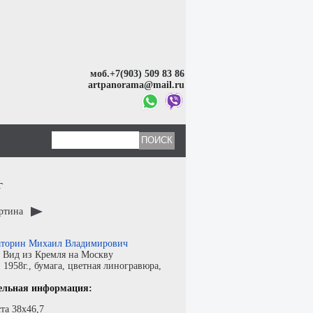
моб.+7(903) 509 83 86
artpanorama@mail.ru
г
артина
торин Михаил Владимирович
:
Вид из Кремля на Москву
:
1958г.,
бумага
,
цветная линогравюра
,
ельная информация:
та 38х46,7