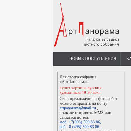
НОВЫЕ ПОСТУПЛЕНИЯ
К
Для своего собрания
«АртПанорама»
купит картины русских
художников 19-20 века.
Свои предложения и фото работ
можно отправить на почту
artpanorama@mail.ru
,
а так же отправить MMS или
связаться по тел.
моб. +7(903) 509 83 86
,
раб. 8 (495) 509 83 86
.