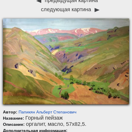
предыдущая картина
следующая картина
Автор:
Папикян Альберт Степанович
Горный пейзаж
Название:
оргалит
,
масло
, 57x82,5.
Описание:
Дополнительная информация: