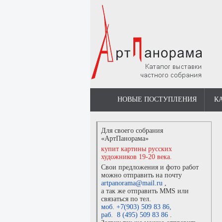
НОВЫЕ ПОСТУПЛЕНИЯ
К
Для своего собрания
«АртПанорама»
купит картины русских
художников 19-20 века.
Свои предложения и фото работ
можно отправить на почту
artpanorama@mail.ru
,
а так же отправить MMS или
связаться по тел.
моб. +7(903) 509 83 86
,
раб. 8 (495) 509 83 86
.