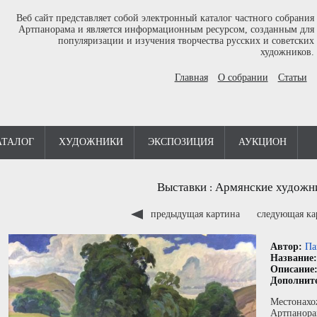
Веб сайт представляет собой электронный каталог частного собрания
Артпанорама и является информационным ресурсом, созданным для
популяризации и изучения творчества русских и советских
художников.
Главная
О собрании
Статьи
АТАЛОГ
ХУДОЖНИКИ
ЭКСПОЗИЦИЯ
АУКЦИОН
Выставки
Армянские художн
:
предыдущая картина
следующая к
Автор:
Па
Название
Описание
Дополнит
Местонахо
Артпанора