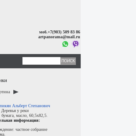
моб.+7(903) 509 83 86
artpanorama@mail.ru
ики
артина
пикян Альберт Степанович
:
Деревья у реки
:
бумага
,
масло
, 60,5x82,5.
ельная информация:
ждение: частное собрание
ма.