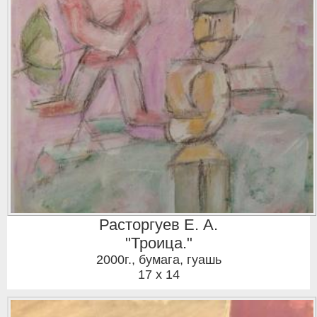
Расторгуев Е. А.
"Троица."
2000г.
,
бумага, гуашь
17 x 14