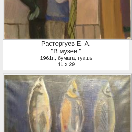
Расторгуев Е. А.
"В музее."
1961г.
,
бумага, гуашь
41 x 29