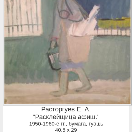
Расторгуев Е. А.
"Расклейщица афиш."
1950-1960-е гг.
,
бумага, гуашь
40,5 x 29