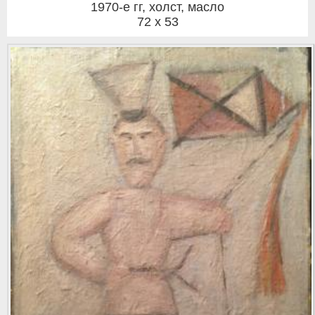
1970-е гг
,
холст, масло
72 x 53