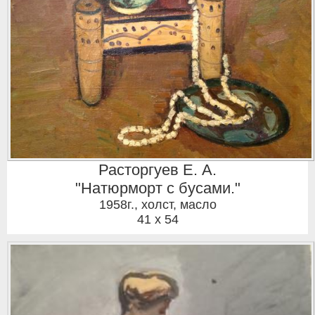
Расторгуев Е. А.
"Натюрморт с бусами."
1958г.
,
холст, масло
41 x 54