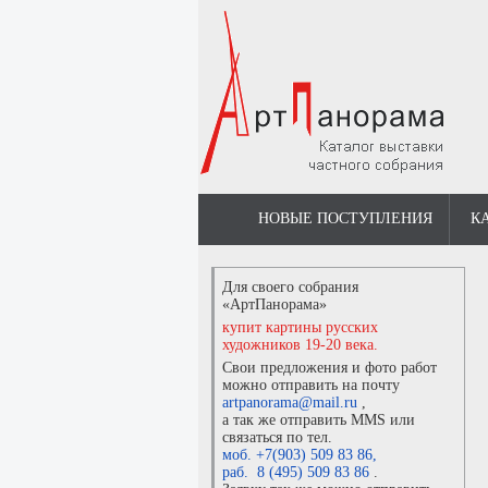
НОВЫЕ ПОСТУПЛЕНИЯ
К
Для своего собрания
«АртПанорама»
купит картины русских
художников 19-20 века.
Свои предложения и фото работ
можно отправить на почту
artpanorama@mail.ru
,
а так же отправить MMS или
связаться по тел.
моб. +7(903) 509 83 86
,
раб. 8 (495) 509 83 86
.