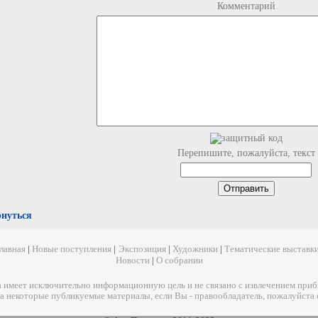
Комментарий
Перепишите, пожалуйста, текст
рнуться
лавная
|
Новые поступления
|
Экспозиция
|
Художники
|
Тематические выставк
Новости
|
О собрании
имеет исключительно информационную цель и не связано с извлечением прибыл
а некоторые публикуемые материалы, если Вы - правообладатель, пожалуйста 