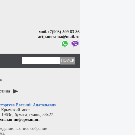
моб.+7(903) 509 83 86
artpanorama@mail.ru
ж
артина
сторгуев Евгений Анатольевич
:
Крымский мост.
:
1963г.,
бумага
,
гуашь
, 38x27.
ельная информация:
ждение: частное собрание
ма.