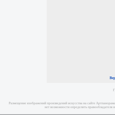
Ве
Г
Размещение изображений произведений искусства на сайте Артпанорама 
нет возможности определить правообладателя н