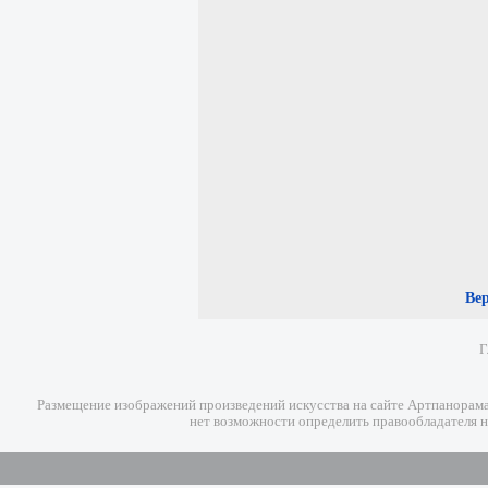
Ве
Г
Размещение изображений произведений искусства на сайте Артпанорама 
нет возможности определить правообладателя н