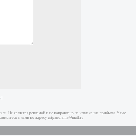
и
|
и. Не является рекламой и не направлено на извлечение прибыли. У нас
свяжитесь с нами по адресу
artpanorama@mail.ru