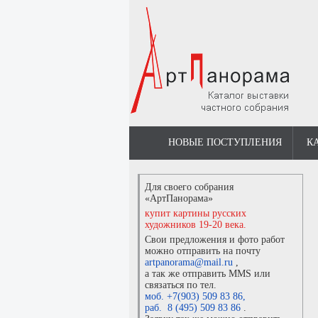
НОВЫЕ ПОСТУПЛЕНИЯ
К
Для своего собрания
«АртПанорама»
купит картины русских
художников 19-20 века.
Свои предложения и фото работ
можно отправить на почту
artpanorama@mail.ru
,
а так же отправить MMS или
связаться по тел.
моб. +7(903) 509 83 86
,
раб. 8 (495) 509 83 86
.