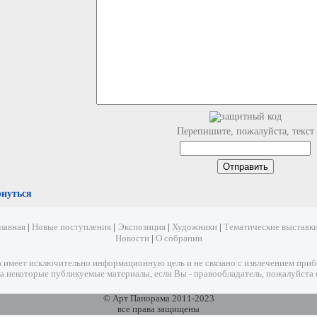
Перепишите, пожалуйста, текст
рнуться
лавная
|
Новые поступления
|
Экспозиция
|
Художники
|
Тематические выставк
Новости
|
О собрании
имеет исключительно информационную цель и не связано с извлечением прибыл
а некоторые публикуемые материалы, если Вы - правообладатель, пожалуйста 
© Арт Панорама 2011-2023
все права защищены