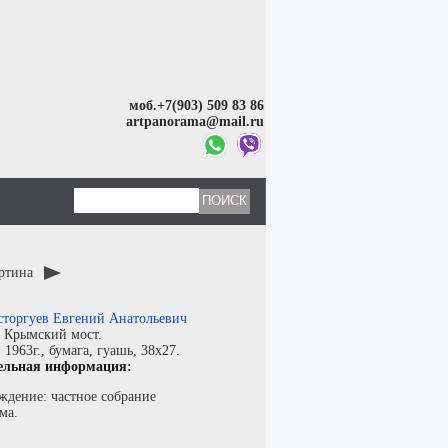
моб.+7(903) 509 83 86
artpanorama@mail.ru
артина
сторгуев Евгений Анатольевич
:
Крымский мост.
:
1963г.,
бумага
,
гуашь
, 38x27.
ельная информация:
ждение: частное собрание
ма.