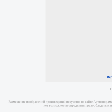
Ве
Г
Размещение изображений произведений искусства на сайте Артпанорама 
нет возможности определить правообладателя н