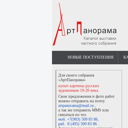
НОВЫЕ ПОСТУПЛЕНИЯ
К
Для своего собрания
«АртПанорама»
купит картины русских
художников 19-20 века.
Свои предложения и фото работ
можно отправить на почту
artpanorama@mail.ru
,
а так же отправить MMS или
связаться по тел.
моб. +7(903) 509 83 86
,
раб. 8 (495) 509 83 86
.