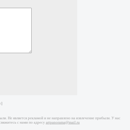
и
|
и. Не является рекламой и не направлено на извлечение прибыли. У нас
свяжитесь с нами по адресу
artpanorama@mail.ru