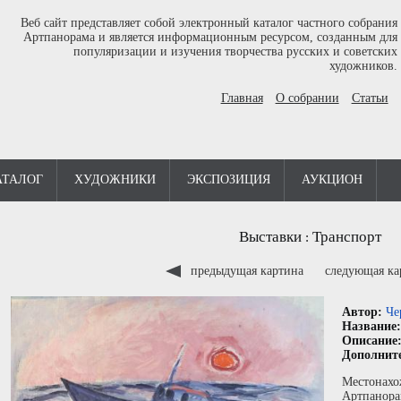
Веб сайт представляет собой электронный каталог частного собрания
Артпанорама и является информационным ресурсом, созданным для
популяризации и изучения творчества русских и советских
художников.
Главная
О собрании
Статьи
АТАЛОГ
ХУДОЖНИКИ
ЭКСПОЗИЦИЯ
АУКЦИОН
Выставки
Транспорт
:
предыдущая картина
следующая к
Автор:
Че
Название
Описание
Дополнит
Местонахо
Артпанора