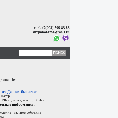
моб.+7(903) 509 83 86
artpanorama@mail.ru
артина
ркес Даниил Яковлевич
:
Катер
:
1965г.,
холст
,
масло
, 60x65.
ельная информация:
ждение: частное собрание
ма.