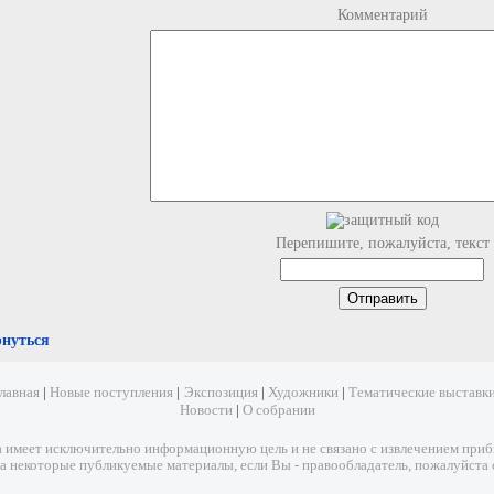
Комментарий
Перепишите, пожалуйста, текст
рнуться
лавная
|
Новые поступления
|
Экспозиция
|
Художники
|
Тематические выставк
Новости
|
О собрании
имеет исключительно информационную цель и не связано с извлечением прибыл
а некоторые публикуемые материалы, если Вы - правообладатель, пожалуйста 