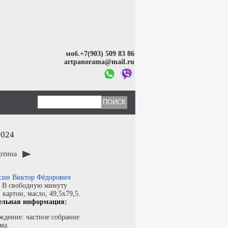
моб.+7(903) 509 83 86
artpanorama@mail.ru
2024
артина
син Виктор Фёдорович
:
В свободную минуту
:
картон
,
масло
, 49,5x79,5.
ельная информация:
ждение: частное собрание
ма.