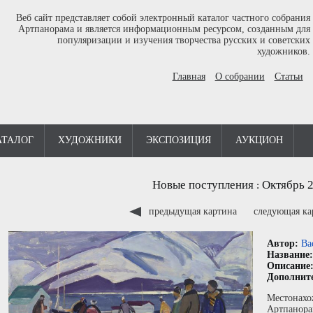
Веб сайт представляет собой электронный каталог частного собрания
Артпанорама и является информационным ресурсом, созданным для
популяризации и изучения творчества русских и советских
художников.
Главная
О собрании
Статьи
АТАЛОГ
ХУДОЖНИКИ
ЭКСПОЗИЦИЯ
АУКЦИОН
Новые поступления
Октябрь 
:
предыдущая картина
следующая к
Автор:
Ва
Название
Описание
Дополнит
Местонахо
Артпанора