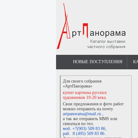
НОВЫЕ ПОСТУПЛЕНИЯ
К
Для своего собрания
«АртПанорама»
купит картины русских
художников 19-20 века.
Свои предложения и фото работ
можно отправить на почту
artpanorama@mail.ru
,
а так же отправить MMS или
связаться по тел.
моб. +7(903) 509 83 86
,
раб. 8 (495) 509 83 86
.