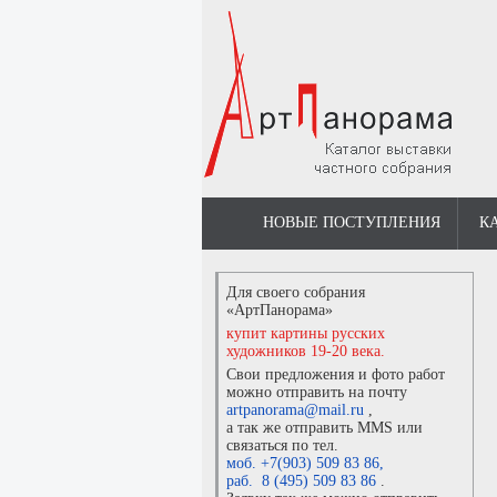
НОВЫЕ ПОСТУПЛЕНИЯ
К
Для своего собрания
«АртПанорама»
купит картины русских
художников 19-20 века.
Свои предложения и фото работ
можно отправить на почту
artpanorama@mail.ru
,
а так же отправить MMS или
связаться по тел.
моб. +7(903) 509 83 86
,
раб. 8 (495) 509 83 86
.