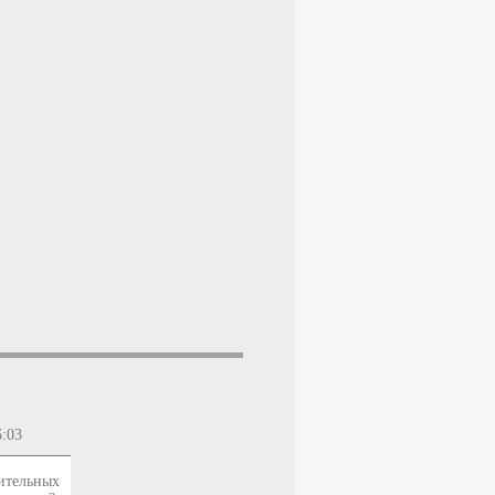
6:03
оительных