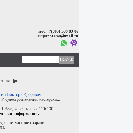
моб.+7(903) 509 83 86
artpanorama@mail.ru
артина
син Виктор Фёдорович
:
У судостроительных мастерских.
:
1965г.,
холст
,
масло
, 110x130.
ельная информация:
ждение: частное собрание
ма.