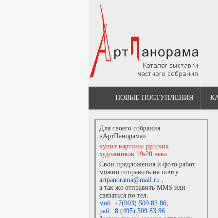
НОВЫЕ ПОСТУПЛЕНИЯ
К
Для своего собрания
«АртПанорама»
купит картины русских
художников 19-20 века.
Свои предложения и фото работ
можно отправить на почту
artpanorama@mail.ru
,
а так же отправить MMS или
связаться по тел.
моб. +7(903) 509 83 86
,
раб. 8 (495) 509 83 86
.