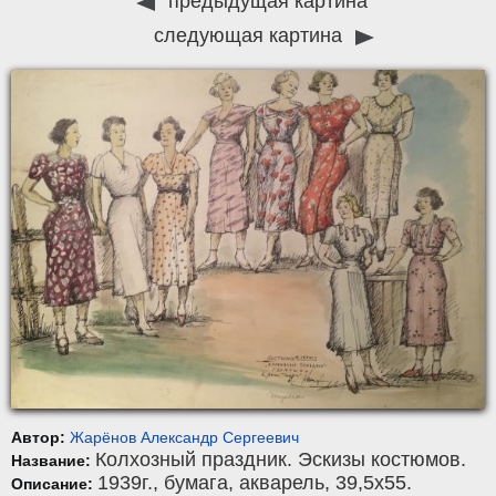
предыдущая картина
следующая картина
Автор:
Жарёнов Александр Сергеевич
Колхозный праздник. Эскизы костюмов.
Название:
1939г.,
бумага
,
акварель
, 39,5x55.
Описание: