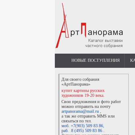
НОВЫЕ ПОСТУПЛЕНИЯ
К
Для своего собрания
«АртПанорама»
купит картины русских
художников 19-20 века.
Свои предложения и фото работ
можно отправить на почту
artpanorama@mail.ru
,
а так же отправить MMS или
связаться по тел.
моб. +7(903) 509 83 86
,
раб. 8 (495) 509 83 86
.