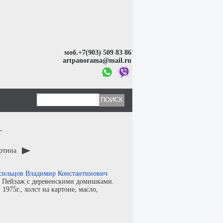
моб.+7(903) 509 83 86
artpanorama@mail.ru
г
артина
сильцов Владимир Константинович
:
Пейзаж с деревенскими домишками.
:
1975г.,
холст на картоне
,
масло
,