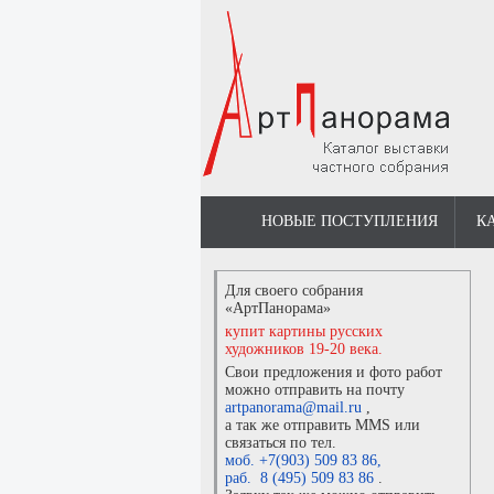
НОВЫЕ ПОСТУПЛЕНИЯ
К
Для своего собрания
«АртПанорама»
купит картины русских
художников 19-20 века.
Свои предложения и фото работ
можно отправить на почту
artpanorama@mail.ru
,
а так же отправить MMS или
связаться по тел.
моб. +7(903) 509 83 86
,
раб. 8 (495) 509 83 86
.