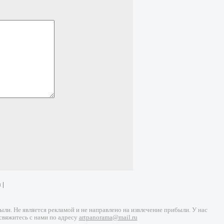
и
|
и. Не является рекламой и не направлено на извлечение прибыли. У нас
свяжитесь с нами по адресу
artpanorama@mail.ru