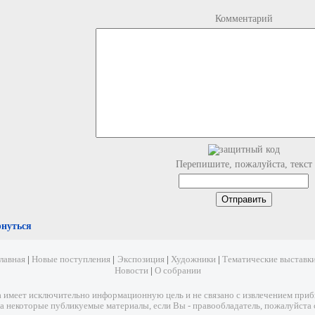
Комментарий
Перепишите, пожалуйста, текст
рнуться
лавная
|
Новые поступления
|
Экспозиция
|
Художники
|
Тематические выставк
Новости
|
О собрании
имеет исключительно информационную цель и не связано с извлечением прибыл
а некоторые публикуемые материалы, если Вы - правообладатель, пожалуйста 