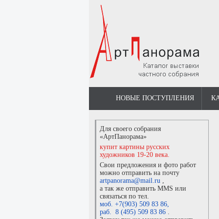
НОВЫЕ ПОСТУПЛЕНИЯ
К
Для своего собрания
«АртПанорама»
купит картины русских
художников 19-20 века.
Свои предложения и фото работ
можно отправить на почту
artpanorama@mail.ru
,
а так же отправить MMS или
связаться по тел.
моб. +7(903) 509 83 86
,
раб. 8 (495) 509 83 86
.