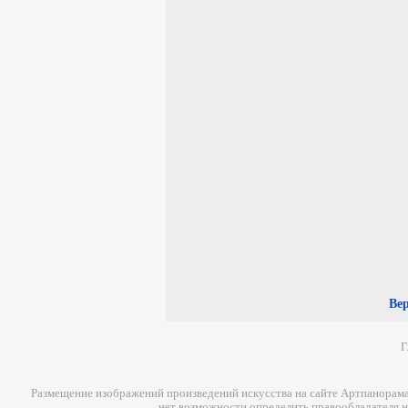
Ве
Г
Размещение изображений произведений искусства на сайте Артпанорама 
нет возможности определить правообладателя н