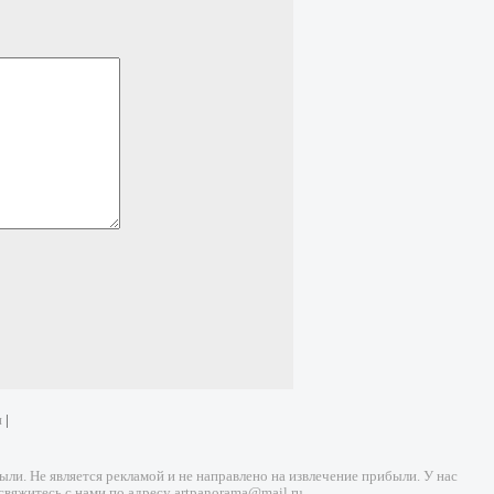
и
|
и. Не является рекламой и не направлено на извлечение прибыли. У нас
свяжитесь с нами по адресу
artpanorama@mail.ru