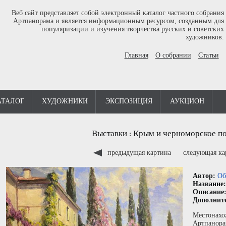
Веб сайт представляет собой электронный каталог частного собрания
Артпанорама и является информационным ресурсом, созданным для
популяризации и изучения творчества русских и советских
художников.
Главная
О собрании
Статьи
АТАЛОГ
ХУДОЖНИКИ
ЭКСПОЗИЦИЯ
АУКЦИОН
Выставки
Крым и черноморское п
:
предыдущая картина
следующая к
Автор:
Об
Название
Описание
Дополнит
Местонахо
Артпанора