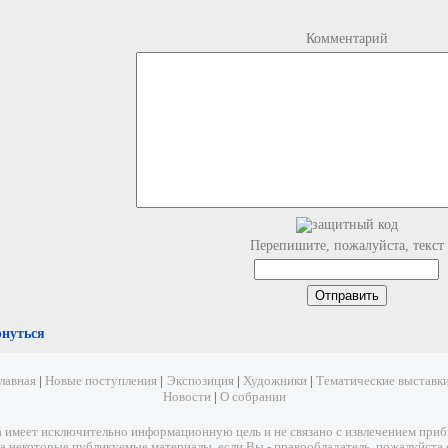
Комментарий
Перепишите, пожалуйста, текст
рнуться
лавная
|
Новые поступления
|
Экспозиция
|
Художники
|
Тематические выставк
Новости
|
О собрании
имеет исключительно информационную цель и не связано с извлечением прибыл
а некоторые публикуемые материалы, если Вы - правообладатель, пожалуйста 