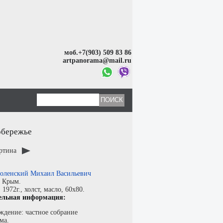
моб.+7(903) 509 83 86
artpanorama@mail.ru
обережье
артина
оленский Михаил Васильевич
:
Крым.
:
1972г.,
холст
,
масло
, 60x80.
ельная информация:
ждение: частное собрание
ма.