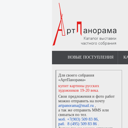
НОВЫЕ ПОСТУПЛЕНИЯ
К
Для своего собрания
«АртПанорама»
купит картины русских
художников 19-20 века.
Свои предложения и фото работ
можно отправить на почту
artpanorama@mail.ru
,
а так же отправить MMS или
связаться по тел.
моб. +7(903) 509 83 86
,
раб. 8 (495) 509 83 86
.