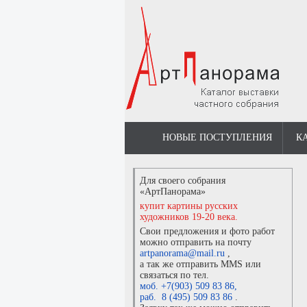
НОВЫЕ ПОСТУПЛЕНИЯ
К
Для своего собрания
«АртПанорама»
купит картины русских
художников 19-20 века.
Свои предложения и фото работ
можно отправить на почту
artpanorama@mail.ru
,
а так же отправить MMS или
связаться по тел.
моб. +7(903) 509 83 86
,
раб. 8 (495) 509 83 86
.