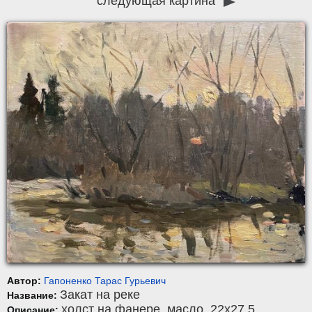
следующая картина
Автор:
Гапоненко Тарас Гурьевич
Закат на реке
Название:
холст на фанере
,
масло
, 22x27,5.
Описание: