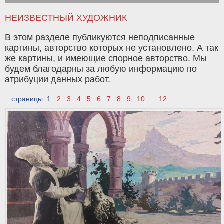
НЕИЗВЕСТНЫЙ ХУДОЖНИК
В этом разделе публикуются неподписанные
картины, авторство которых не установлено. А так
же картины, и имеющие спорное авторство. Мы
будем благодарны за любую информацию по
атрибуции данных работ.
страницы 1
2
3
4
5
6
7
8
9
10
...
12