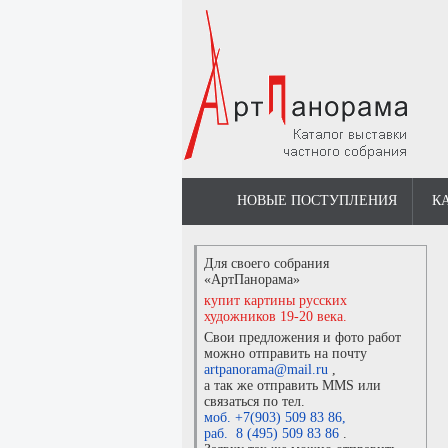
НОВЫЕ ПОСТУПЛЕНИЯ
К
Для своего собрания
«АртПанорама»
купит картины русских
художников 19-20 века.
Свои предложения и фото работ
можно отправить на почту
artpanorama@mail.ru
,
а так же отправить MMS или
связаться по тел.
моб. +7(903) 509 83 86
,
раб. 8 (495) 509 83 86
.