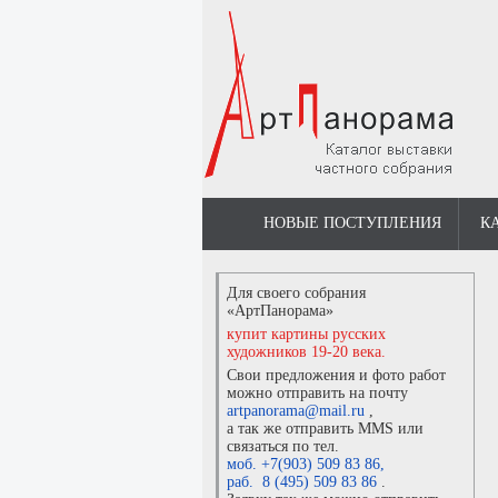
НОВЫЕ ПОСТУПЛЕНИЯ
К
Для своего собрания
«АртПанорама»
купит картины русских
художников 19-20 века.
Свои предложения и фото работ
можно отправить на почту
artpanorama@mail.ru
,
а так же отправить MMS или
связаться по тел.
моб. +7(903) 509 83 86
,
раб. 8 (495) 509 83 86
.