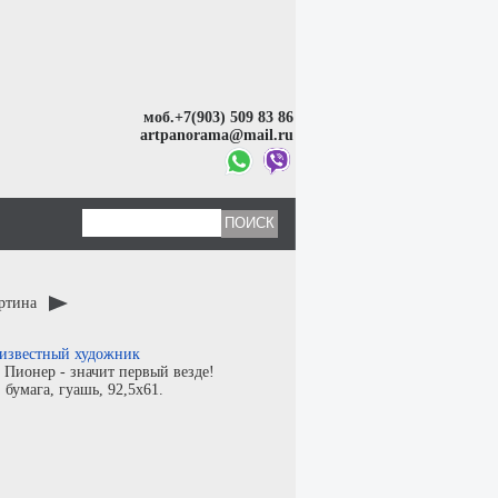
моб.+7(903) 509 83 86
artpanorama@mail.ru
артина
известный художник
:
Пионер - значит первый везде!
:
бумага
,
гуашь
, 92,5x61.