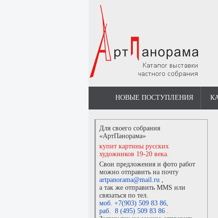
НОВЫЕ ПОСТУПЛЕНИЯ
К
Для своего собрания
«АртПанорама»
купит картины русских
художников 19-20 века.
Свои предложения и фото работ
можно отправить на почту
artpanorama@mail.ru
,
а так же отправить MMS или
связаться по тел.
моб. +7(903) 509 83 86
,
раб. 8 (495) 509 83 86
.