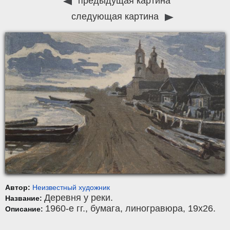
предыдущая картина
следующая картина
Автор:
Неизвестный художник
Деревня у реки.
Название:
1960-е гг.,
бумага
,
линогравюра
, 19x26.
Описание: