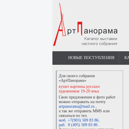
НОВЫЕ ПОСТУПЛЕНИЯ
К
Для своего собрания
«АртПанорама»
купит картины русских
художников 19-20 века.
Свои предложения и фото работ
можно отправить на почту
artpanorama@mail.ru
,
а так же отправить MMS или
связаться по тел.
моб. +7(903) 509 83 86
,
раб. 8 (495) 509 83 86
.