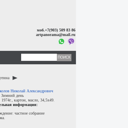
моб.+7(903) 509 83 86
artpanorama@mail.ru
артина
колов Николай Александрович
:
Зимний день
:
1974г.,
картон
,
масло
, 34,5x49.
ельная информация:
ждение: частное собрание
ма.