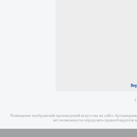
Ве
Г
Размещение изображений произведений искусства на сайте Артпанорама 
нет возможности определить правообладателя н