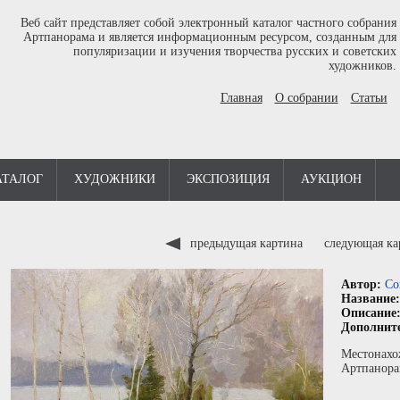
Веб сайт представляет собой электронный каталог частного собрания
Артпанорама и является информационным ресурсом, созданным для
популяризации и изучения творчества русских и советских
художников.
Главная
О собрании
Статьи
АТАЛОГ
ХУДОЖНИКИ
ЭКСПОЗИЦИЯ
АУКЦИОН
предыдущая картина
следующая к
Автор:
Со
Название
Описание
Дополнит
Местонахо
Артпанора