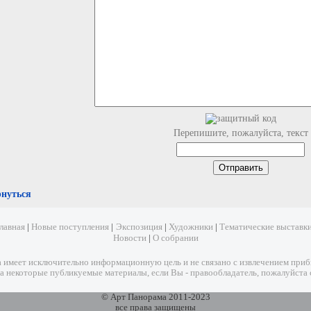
Перепишите, пожалуйста, текст
рнуться
лавная
|
Новые поступления
|
Экспозиция
|
Художники
|
Тематические выставк
Новости
|
О собрании
имеет исключительно информационную цель и не связано с извлечением прибыл
а некоторые публикуемые материалы, если Вы - правообладатель, пожалуйста 
© Арт Панорама 2011-2023
все права защищены