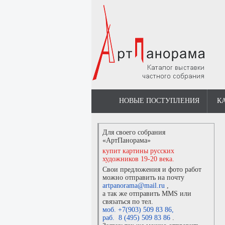
НОВЫЕ ПОСТУПЛЕНИЯ
К
Для своего собрания
«АртПанорама»
купит картины русских
художников 19-20 века.
Свои предложения и фото работ
можно отправить на почту
artpanorama@mail.ru
,
а так же отправить MMS или
связаться по тел.
моб. +7(903) 509 83 86
,
раб. 8 (495) 509 83 86
.