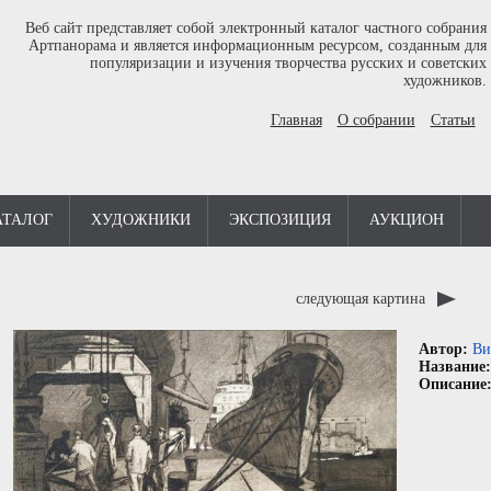
Веб сайт представляет собой электронный каталог частного собрания
Артпанорама и является информационным ресурсом, созданным для
популяризации и изучения творчества русских и советских
художников.
Главная
О собрании
Статьи
АТАЛОГ
ХУДОЖНИКИ
ЭКСПОЗИЦИЯ
АУКЦИОН
следующая картина
Автор:
Ви
Название
Описание