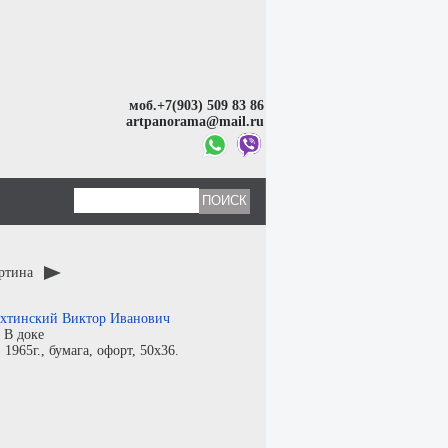
моб.+7(903) 509 83 86
artpanorama@mail.ru
артина
хтинский Виктор Иванович
:
В доке
:
1965г.,
бумага
,
офорт
, 50x36.