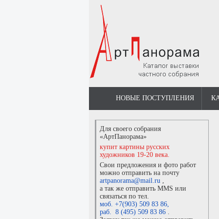
НОВЫЕ ПОСТУПЛЕНИЯ
К
Для своего собрания
«АртПанорама»
купит картины русских
художников 19-20 века.
Свои предложения и фото работ
можно отправить на почту
artpanorama@mail.ru
,
а так же отправить MMS или
связаться по тел.
моб. +7(903) 509 83 86
,
раб. 8 (495) 509 83 86
.