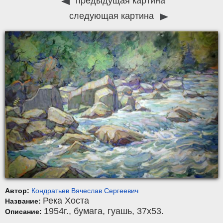
предыдущая картина
следующая картина
Автор:
Кондратьев Вячеслав Сергеевич
Река Хоста
Название:
1954г.,
бумага
,
гуашь
, 37x53.
Описание: