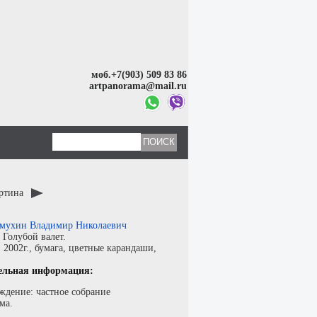
моб.+7(903) 509 83 86
artpanorama@mail.ru
артина
мухин Владимир Николаевич
:
Голубой валет.
:
2002г.,
бумага
,
цветные карандаши
,
ельная информация:
ждение: частное собрание
ма.