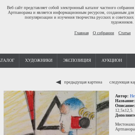
Веб сайт представляет собой электронный каталог частного собрания
Артпанорама и является информационным ресурсом, созданным для
популяризации и изучения творчества русских и советских
художников.
Главная
О собрании
Статьи
АТАЛОГ
ХУДОЖНИКИ
ЭКСПОЗИЦИЯ
АУКЦИОН
предыдущая картина
следующая к
Автор:
Не
Название
Описание
12,5x12,5.
Дополнит
Местонахо
Артпанора