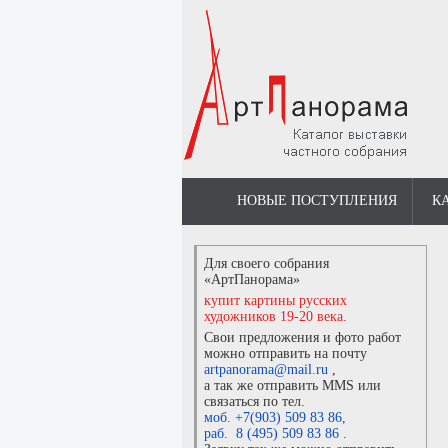
НОВЫЕ ПОСТУПЛЕНИЯ
К
Для своего собрания
«АртПанорама»
купит картины русских
художников 19-20 века.
Свои предложения и фото работ
можно отправить на почту
artpanorama@mail.ru
,
а так же отправить MMS или
связаться по тел.
моб. +7(903) 509 83 86
,
раб. 8 (495) 509 83 86
.