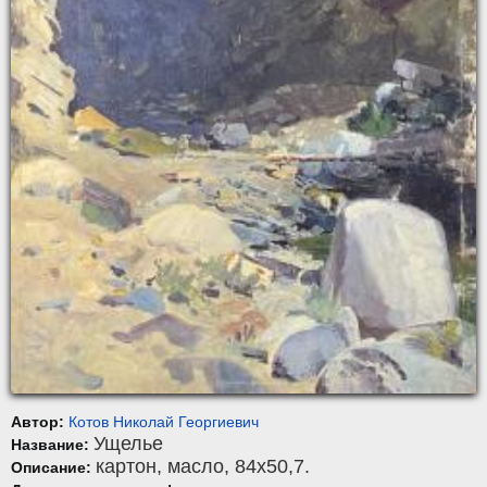
Автор:
Котов Николай Георгиевич
Ущелье
Название:
картон
,
масло
, 84x50,7.
Описание: