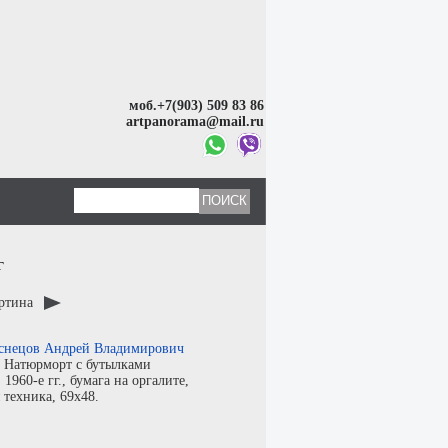
моб.+7(903) 509 83 86
artpanorama@mail.ru
г
артина
снецов Андрей Владимирович
:
Натюрморт с бутылками
:
1960-е гг.,
бумага на оргалите
,
 техника
, 69x48.