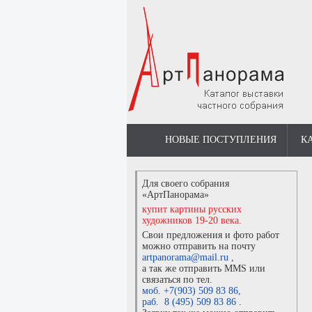
НОВЫЕ ПОСТУПЛЕНИЯ
К
Для своего собрания
«АртПанорама»
купит картины русских
художников 19-20 века.
Свои предложения и фото работ
можно отправить на почту
artpanorama@mail.ru
,
а так же отправить MMS или
связаться по тел.
моб. +7(903) 509 83 86
,
раб. 8 (495) 509 83 86
.