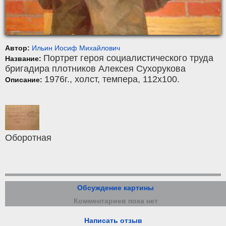
Автор:
Ильин Иосиф Михайлович
Портрет героя социалистического труда
Название:
бригадира плотников Алексея Сухорукова
1976г.,
холст
,
темпера
, 112x100.
Описание:
Оборотная
Обсуждение картины
Комментариев пока нет
Написать отзыв