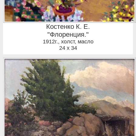
Костенко К. Е.
"Флоренция."
1912г.
,
холст, масло
24 x 34