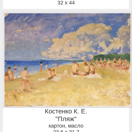
32 x 44
Костенко К. Е.
"Пляж"
картон, масло
23,6 x 31,7