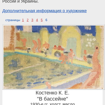
России и Украины.
Дополнительная информация о художнике
страницы
1
2
3
4
5
6
Костенко К. Е.
"В бассейне"
1930-е гг
,
холст, масло