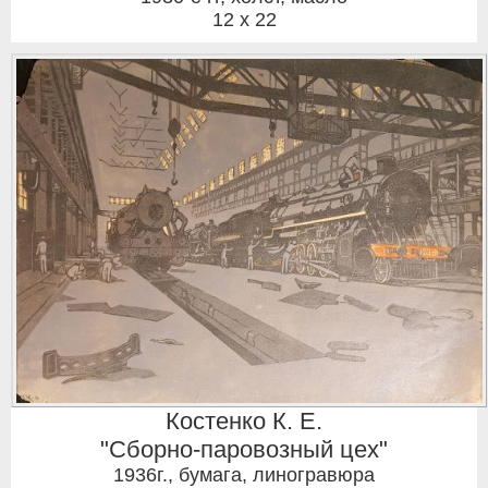
12 x 22
Костенко К. Е.
"Сборно-паровозный цех"
1936г.
,
бумага, линогравюра