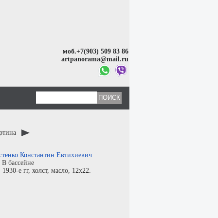
моб.+7(903) 509 83 86
artpanorama@mail.ru
артина
стенко Константин Евтихиевич
:
В бассейне
:
1930-е гг,
холст
,
масло
, 12x22.