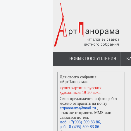
НОВЫЕ ПОСТУПЛЕНИЯ
К
Для своего собрания
«АртПанорама»
купит картины русских
художников 19-20 века.
Свои предложения и фото работ
можно отправить на почту
artpanorama@mail.ru
,
а так же отправить MMS или
связаться по тел.
моб. +7(903) 509 83 86
,
раб. 8 (495) 509 83 86
.