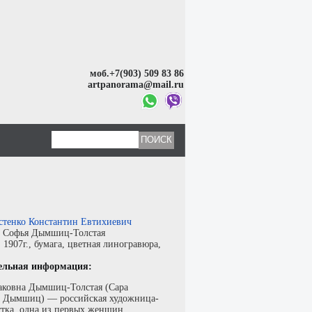
моб.+7(903) 509 83 86
artpanorama@mail.ru
стенко Константин Евтихиевич
:
Софья Дымшиц-Толстая
:
1907г.,
бумага
,
цветная линогравюра
,
ельная информация:
аковна Дымшиц-Толстая (Сара
 Дымшиц) — российская художница-
стка, одна из первых женщин,