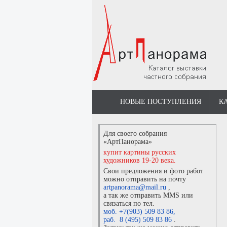
НОВЫЕ ПОСТУПЛЕНИЯ
К
Для своего собрания
«АртПанорама»
купит картины русских
художников 19-20 века.
Свои предложения и фото работ
можно отправить на почту
artpanorama@mail.ru
,
а так же отправить MMS или
связаться по тел.
моб. +7(903) 509 83 86
,
раб. 8 (495) 509 83 86
.