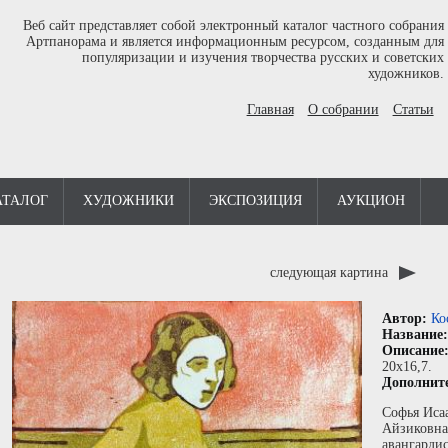
Веб сайт представляет собой электронный каталог частного собрания
Артпанорама и является информационным ресурсом, созданным для
популяризации и изучения творчества русских и советских
художников.
Главная
О собрании
Статьи
АТАЛОГ
ХУДОЖНИКИ
ЭКСПОЗИЦИЯ
АУКЦИОН
следующая картина
Автор:
Ко
Название
Описание
20x16,7.
Дополнит
Софья Иса
Айзиковна
авангарди