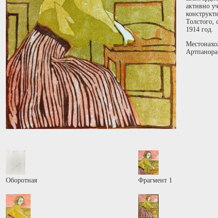
активно у
конструкт
Толстого, 
1914 год.
Местонахо
Артпанора
Оборотная
Фрагмент 1