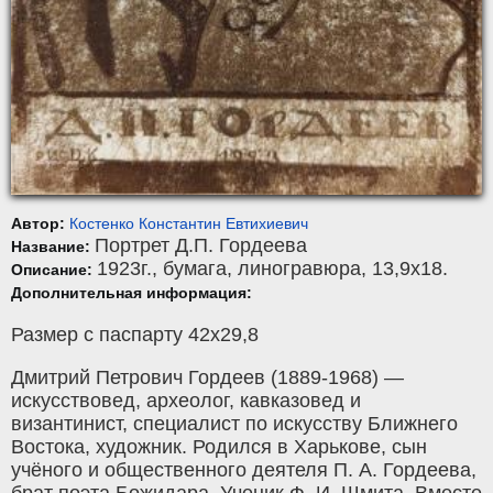
Автор:
Костенко Константин Евтихиевич
Портрет Д.П. Гордеева
Название:
1923г.,
бумага
,
линогравюра
, 13,9x18.
Описание:
Дополнительная информация:
Размер с паспарту 42х29,8
Дмитрий Петрович Гордеев (1889-1968) —
искусствовед, археолог, кавказовед и
византинист, специалист по искусству Ближнего
Востока, художник. Родился в Харькове, сын
учёного и общественного деятеля П. А. Гордеева,
брат поэта Божидара. Ученик Ф. И. Шмита. Вместе