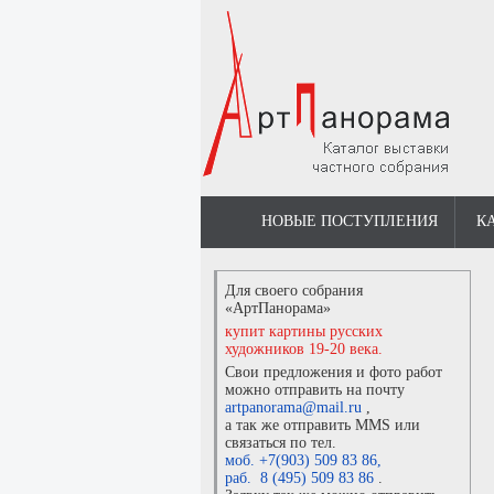
НОВЫЕ ПОСТУПЛЕНИЯ
К
Для своего собрания
«АртПанорама»
купит картины русских
художников 19-20 века.
Свои предложения и фото работ
можно отправить на почту
artpanorama@mail.ru
,
а так же отправить MMS или
связаться по тел.
моб. +7(903) 509 83 86
,
раб. 8 (495) 509 83 86
.