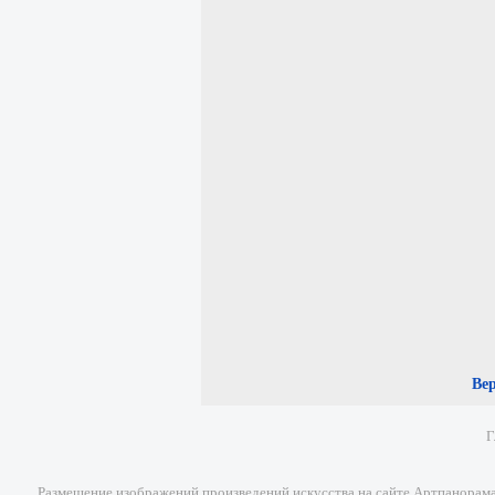
Ве
Г
Размещение изображений произведений искусства на сайте Артпанорама 