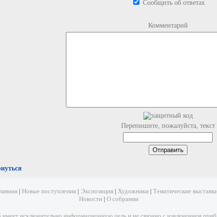
Сообщить об ответах
Комментарий
Перепишите, пожалуйста, текст
рнуться
лавная
|
Новые поступления
|
Экспозиция
|
Художники
|
Тематические выставк
Новости
|
О собрании
имеет исключительно информационную цель и не связано с извлечением прибыл