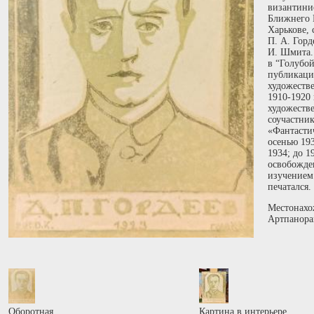
византинис
Ближнего 
Харькове, 
П. А. Горд
И. Шмита.
в “Голубой
публикаци
художеств
1910-1920 
художеств
соучастни
«Фантастич
осенью 193
1934; до 
освобожде
изучением
печатался.
Местонахо
Артпанора
Оборотная
Картина в интерьере