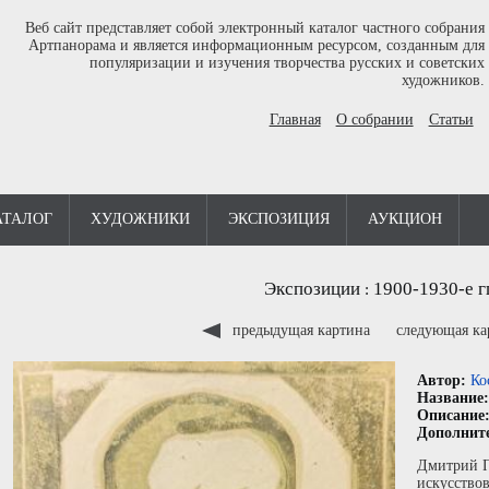
Веб сайт представляет собой электронный каталог частного собрания
Артпанорама и является информационным ресурсом, созданным для
популяризации и изучения творчества русских и советских
художников.
Главная
О собрании
Статьи
АТАЛОГ
ХУДОЖНИКИ
ЭКСПОЗИЦИЯ
АУКЦИОН
Экспозиции
1900-1930-е г
:
предыдущая картина
следующая к
Автор:
Ко
Название
Описание
Дополнит
Дмитрий П
искусствов