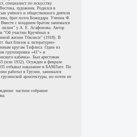
т, специалист по искусству
Востока, художник. Родился в
сын учёного и общественного деятеля
еева, брат поэта Божидара. Ученик Ф.
 Вместе с младшим братом занимался
 лилии” у А. Е. Агафонова. Автор
и “Об участии Кручёных в
енной жизни Тбилиси” (1918). В
гг. был близок к литературно-
енным кругам Тифлиса. Один из
ков группировки «41°» и
еского кабачка». Был арестован
3 (или 1932). Осужден в феврале
1935 отбывал наказание в БАМЛаге. По
нии работал в Грузии, занимался
 грузинской архитектуры, но почти не
ждение: частное собрание
ма.