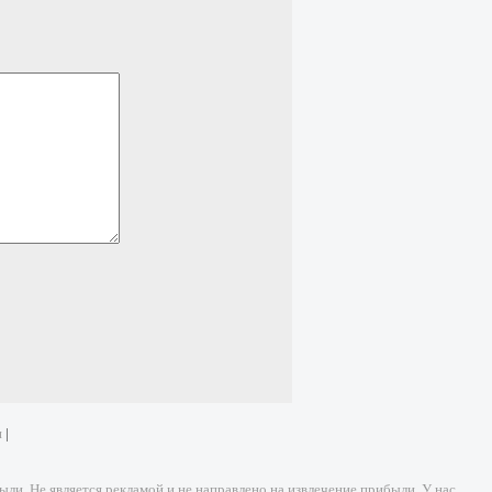
и
|
и. Не является рекламой и не направлено на извлечение прибыли. У нас