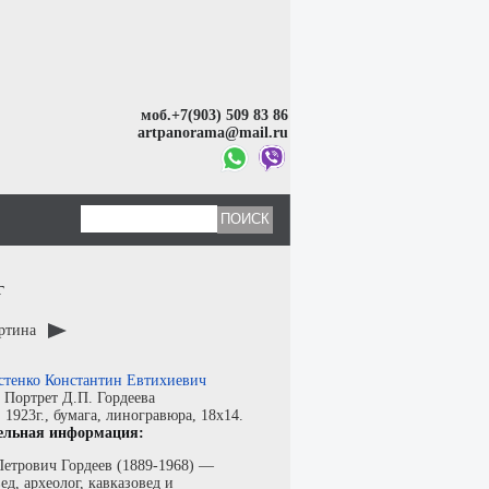
моб.+7(903) 509 83 86
artpanorama@mail.ru
г
артина
стенко Константин Евтихиевич
:
Портрет Д.П. Гордеева
:
1923г.,
бумага
,
линогравюра
, 18x14.
ельная информация:
етрович Гордеев (1889-1968) —
ед, археолог, кавказовед и